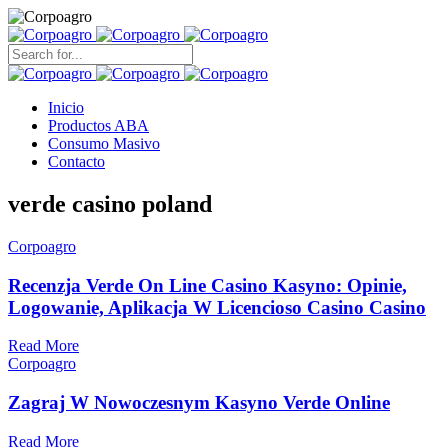
Search
for:
Inicio
Productos ABA
Consumo Masivo
Contacto
verde casino poland
Corpoagro
Recenzja Verde On Line Casino Kasyno: Opinie,
Logowanie, Aplikacja W Licencioso Casino Casino
Read More
Corpoagro
Zagraj W Nowoczesnym Kasyno Verde Online
Read More