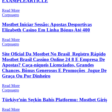
EXAMPLEARTICLE
Read More
Corpoagro
Mostbet Iniciar Sessão: Apostas Desportivas
Elizabeth Casino Em Linha Bónus Até 400
Read More
Corpoagro
Site Oficial Da Mostbet No Brasil ️ Registro Rápido
Mostbet Brasil Cassino Online 24 8 E Empresa De
Apostas? Caça-níqueis Licenciados, Grandes
Chances, Bônus Generosos E Promoções ️ Jogue De
Graça Ou Por Dinheiro
Read More
Corpoagro
Türkiye’nin Seçkin Bahis Platformu: Mostbet Giriş
Read More