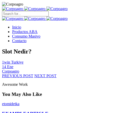
Search
for:
Inicio
Productos ABA
Consumo Masivo
Contacto
Slot Nedir?
1win Turkiye
14 Ene
Corpoagro
PREVIOUS POST
NEXT POST
Awesome Work
You May Also Like
etomidetka