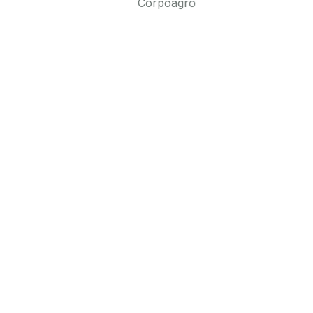
Corpoagro
Vulkan Vegas Bonus Code » 300
Gutschein Dezember 2024
Read More
Corpoagro
Türkiye’deki En İyi Slot Machine
Game Siteleri: Güvenli Empieza
Eğlenceli Oyun Deneyimi